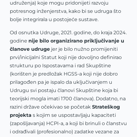
udruženja) koje mogu pridonijeti razvoju
potresnog inženjerstva, kako bi se udruga što
bolje integrirala u postojeće sustave.
Od osnutka Udruge, 2021. godine, do kraja 2024.
godine
nije bilo organizirano priključivanje u
članove udruge
jer je bilo nužno promijeniti
prvi/inicijalni Statut koji nije dovoljno definirao
strukturu po Ispostavama i rad Skupštine
(korišten je predložak HGSS-a koji nije dobro
prilagođen pa je ispalo da uključivanjem u
Udrugu svi postaju članovi Skupštine koja bi
teorijski mogla imati 1700 članova). Dodatno, na
razini države očekivao se početak
Strateškog
projekta
s kojim se uspostavljaju kapaciteti
(zapošljavanja) HCPI-a, a koji bi brinuli o članstvu
i odrađivali (profesionalno) zadatke vezane za