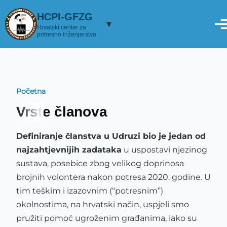
Skoči na glavni sadržaj
HCPI-GFZG
▾
Hrvatski centar za
potresno inženjerstvo
Početna
Breadcrumb
Vrste članova
Definiranje članstva u Udruzi bio je jedan od
najzahtjevnijih zadataka
u uspostavi njezinog
sustava, posebice zbog velikog doprinosa
brojnih volontera nakon potresa 2020. godine. U
tim teškim i izazovnim (“potresnim”)
okolnostima, na hrvatski način, uspjeli smo
pružiti pomoć ugroženim građanima, iako su