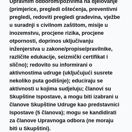
Upravnim odborom/pozivima na djelovanje
(primjerice, pregledi oštećenja, preventivni
pregledi, redoviti pregledi građevina, vježbe
u suradnji s civilnom zaštitom, misije u
inozemstvu, procjene rizika, procjene
otpornosti, doprinos uključivanju
inženjerstva u zakone/propise/pravilnike,
različite edukacije, seizmički certifikat i
slično); redovito su informirani o
aktivnostima udruge (uključujući susrete
nekoliko puta godišnje); educiraju se
aktivnosti u kojima sudjeluju; članovi su
Skupštine Ispostave, a mogu biti izabrani u
članove Skupštine Udruge kao predstavnici
Ispostave (5 članova); mogu se kandidirati
za članove Upravnoga odbora (ne moraju
biti u Skupštini).