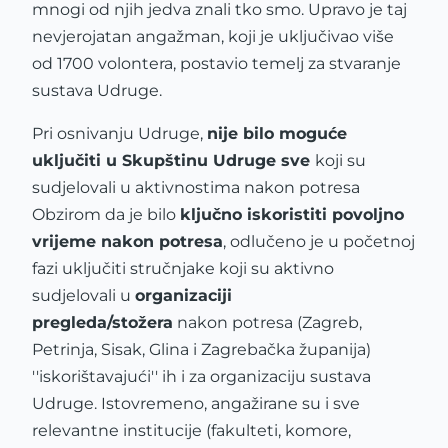
mnogi od njih jedva znali tko smo. Upravo je taj
nevjerojatan angažman, koji je uključivao više
od 1700 volontera, postavio temelj za stvaranje
sustava Udruge.
Pri osnivanju Udruge,
nije bilo moguće
uključiti u Skupštinu Udruge sve
koji su
sudjelovali u aktivnostima nakon potresa
Obzirom da je bilo
ključno iskoristiti povoljno
vrijeme nakon potresa
, odlučeno je u početnoj
fazi uključiti stručnjake koji su aktivno
sudjelovali u
organizaciji
pregleda/stožera
nakon potresa (Zagreb,
Petrinja, Sisak, Glina i Zagrebačka županija)
''iskorištavajući'' ih i za organizaciju sustava
Udruge. Istovremeno, angažirane su i sve
relevantne institucije (fakulteti, komore,