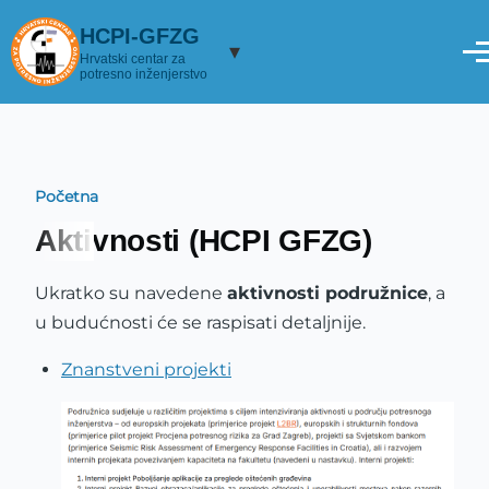
Skoči na glavni sadržaj
HCPI-GFZG
▾
Hrvatski centar za
potresno inženjerstvo
Početna
Breadcrumb
Aktivnosti (HCPI GFZG)
Ukratko su navedene
aktivnosti podružnice
, a
u budućnosti će se raspisati detaljnije.
Znanstveni projekti